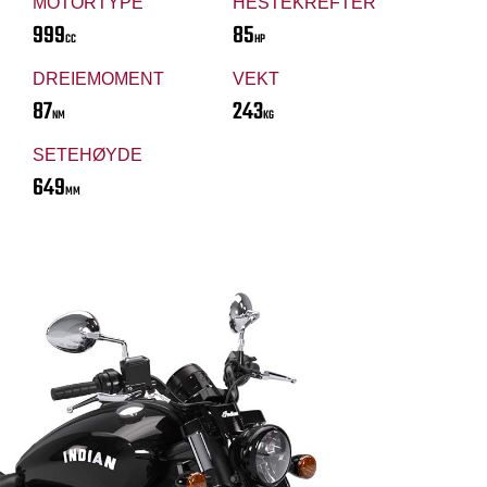
MOTORTYPE
HESTEKREFTER
999
85
CC
HP
DREIEMOMENT
VEKT
87
243
NM
KG
SETEHØYDE
649
MM