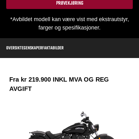
PRØVEKJØRING
*Avbildet modell kan være vist med ekstrautstyr,
farger og spesifikasjoner.
OVERSIKT
EGENSKAPER
FAKTA
BILDER
Fra kr
219.900
INKL MVA OG REG
AVGIFT