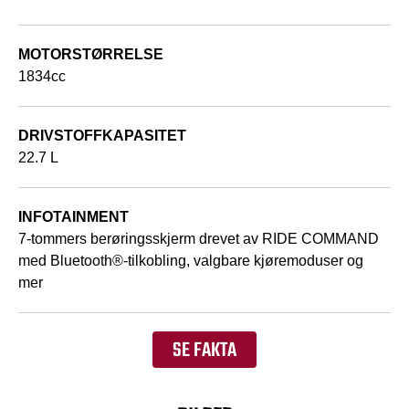
MOTORSTØRRELSE
1834cc
DRIVSTOFFKAPASITET
22.7 L
INFOTAINMENT
7-tommers berøringsskjerm drevet av RIDE COMMAND
med Bluetooth®-tilkobling, valgbare kjøremoduser og
mer
SE FAKTA