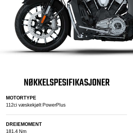
NØKKELSPESIFIKASJONER
MOTORTYPE
112ci væskekjølt PowerPlus
DREIEMOMENT
181.4 Nm